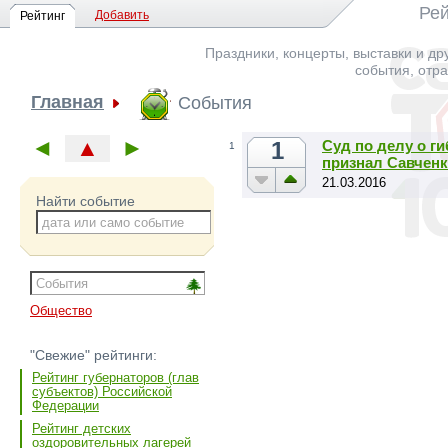
Рей
Добавить
Рейтинг
Праздники, концерты, выставки и д
события, отр
Главная
События
◄
▲
►
1
Суд по делу о г
1
признал Савчен
21.03.2016
Найти событие
Общество
"Свежие" рейтинги:
Рейтинг губернаторов (глав
субъектов) Российской
Федерации
Рейтинг детских
оздоровительных лагерей