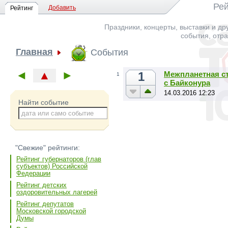
Рей
Добавить
Рейтинг
Праздники, концерты, выставки и д
события, отр
Главная
События
◄
▲
►
1
Межпланетная ст
1
с Байконура
14.03.2016 12:23
Найти событие
"Свежие" рейтинги:
Рейтинг губернаторов (глав
субъектов) Российской
Федерации
Рейтинг детских
оздоровительных лагерей
Рейтинг депутатов
Московской городской
Думы