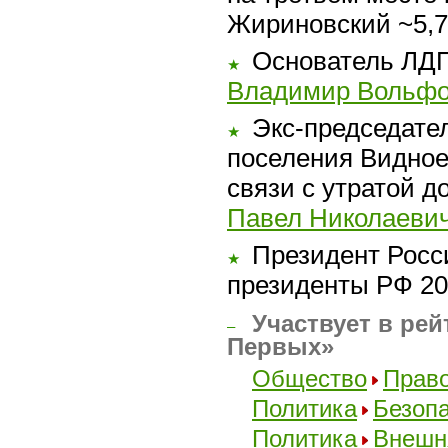
Жириновский ~5,7
Основатель ЛДП
★
Владимир Вольф
Экс-председател
★
поселения Видное.
связи с утратой д
Павел Николаеви
Президент Росс
★
президенты РФ 2
Участвует в рей
–
Первых»
Общество
Прав
Политика
Безоп
Политика
Внешн